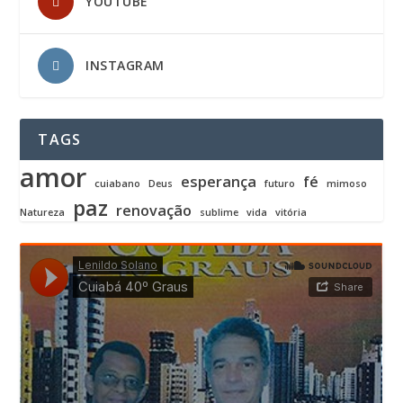
YOUTUBE
INSTAGRAM
TAGS
amor
esperança
fé
cuiabano
Deus
futuro
mimoso
paz
renovação
Natureza
sublime
vida
vitória