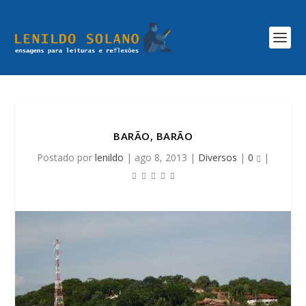
BARÃO, BARÃO
Postado por
lenildo
|
ago 8, 2013
|
Diversos
|
0
|