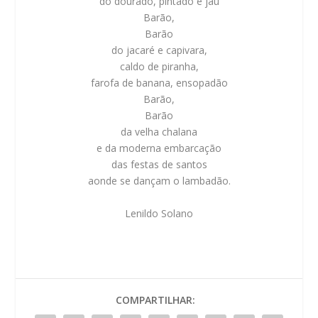
do dourado, pintado e jaú
Barão,
Barão
do jacaré e capivara,
caldo de piranha,
farofa de banana, ensopadão
Barão,
Barão
da velha chalana
e da moderna embarcação
das festas de santos
aonde se dançam o lambadão.
Lenildo Solano
COMPARTILHAR: