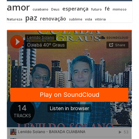
amor
esperança
fé
cuiabano
Deus
futuro
mimoso
paz
renovação
Natureza
sublime
vida
vitória