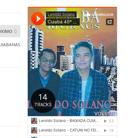
ÓXIMO
UIABANAS