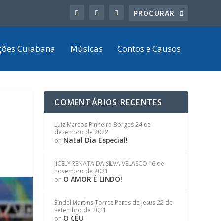
ções Cuiabana
Músicas
Contos e Causos
COMENTÁRIOS RECENTES
Luiz Marcos Pinheiro Borges
24 de
dezembro de 2022
Natal Dia Especial!
on
JICELY RENATA DA SILVA VELASCO
16 de
novembro de 2021
O AMOR É LINDO!
on
Síndel Martins Torres Peres de Jesus
22 de
setembro de 2021
O CÉU
on