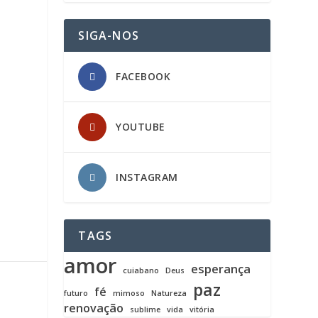
SIGA-NOS
FACEBOOK
YOUTUBE
INSTAGRAM
TAGS
amor
esperança
cuiabano
Deus
paz
fé
futuro
mimoso
Natureza
renovação
sublime
vida
vitória