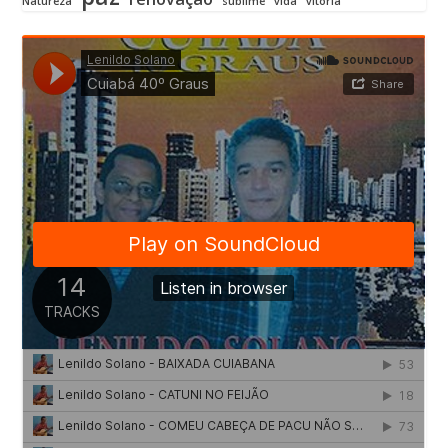
Natureza
sublime
vida
vitória