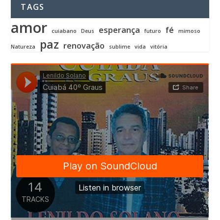
TAGS
amor
esperança
fé
cuiabano
Deus
futuro
mimoso
paz
renovação
Natureza
sublime
vida
vitória