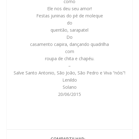
como
Ele nos deu seu amor!
Festas juninas do pé de moleque
do
quentão, sarapatel
Do
casamento caipira, dançando quadrilha
com
roupa de chita e chapéu.
–
Salve Santo Antonio, São João, São Pedro e Viva “nóis”!
Lenildo
Solano
20/06/2015
COMPARTILHAR: