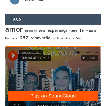
TAGS
amor
esperança
fé
cuiabano
Deus
futuro
mimoso
paz
renovação
Natureza
sublime
vida
vitória