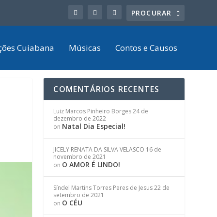
ções Cuiabana
Músicas
Contos e Causos
COMENTÁRIOS RECENTES
Luiz Marcos Pinheiro Borges
24 de
dezembro de 2022
Natal Dia Especial!
on
JICELY RENATA DA SILVA VELASCO
16 de
novembro de 2021
O AMOR É LINDO!
on
Síndel Martins Torres Peres de Jesus
22 de
setembro de 2021
O CÉU
on