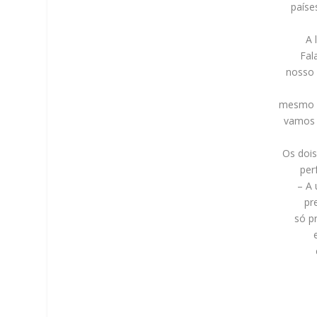
paíse
A 
Fal
nosso 
mesmo s
vamos 
Os doi
per
– A 
pr
só p