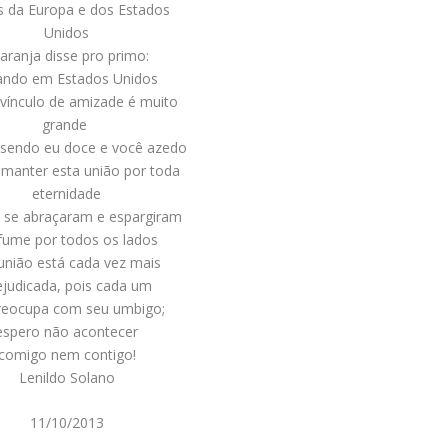
s da Europa e dos Estados
Unidos
laranja disse pro primo:
ando em Estados Unidos
vínculo de amizade é muito
grande
endo eu doce e você azedo
manter esta união por toda
eternidade
s se abraçaram e espargiram
fume por todos os lados
união está cada vez mais
ejudicada, pois cada um
reocupa com seu umbigo;
espero não acontecer
comigo nem contigo!
Lenildo Solano
11/10/2013