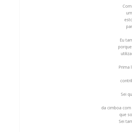
Com 
um
est
pa
Eu ta
porque
utili
Prima 
contr
Sei q
da cimboa com 
que s
Sei ta