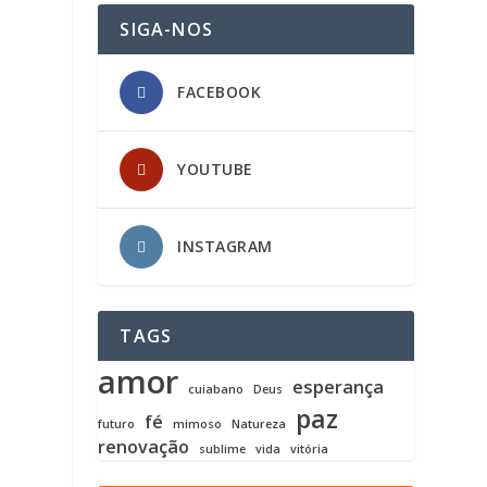
SIGA-NOS
FACEBOOK
YOUTUBE
INSTAGRAM
TAGS
amor
esperança
cuiabano
Deus
paz
fé
futuro
mimoso
Natureza
renovação
sublime
vida
vitória