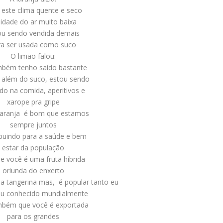
este clima quente e seco
idade do ar muito baixa
ou sendo vendida demais
ra ser usada como suco
O limão falou:
mbém tenho saído bastante
 além do suco, estou sendo
zado na comida, aperitivos e
xarope pra gripe
laranja é bom que estamos
sempre juntos
ibuindo para a saúde e bem
estar da população
ue você é uma fruta híbrida
oriunda do enxerto
a tangerina mas, é popular tanto eu
ou conhecido mundialmente
mbém que você é exportada
para os grandes