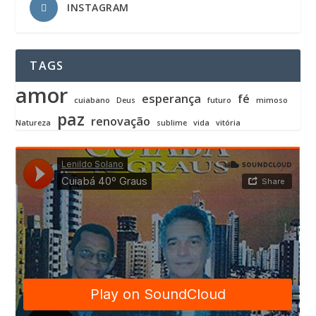
INSTAGRAM
TAGS
amor
esperança
fé
cuiabano
Deus
futuro
mimoso
paz
renovação
Natureza
sublime
vida
vitória