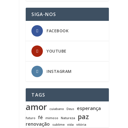
SIGA-NOS
FACEBOOK
YOUTUBE
INSTAGRAM
TAGS
amor
esperança
cuiabano
Deus
paz
fé
futuro
mimoso
Natureza
renovação
sublime
vida
vitória