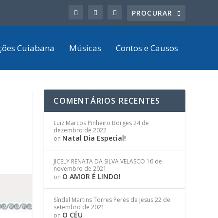
ções Cuiabana
Músicas
Contos e Causos
COMENTÁRIOS RECENTES
Luiz Marcos Pinheiro Borges
24 de
dezembro de 2022
Natal Dia Especial!
on
JICELY RENATA DA SILVA VELASCO
16 de
novembro de 2021
O AMOR É LINDO!
on
Síndel Martins Torres Peres de Jesus
22 de
setembro de 2021
O CÉU
on