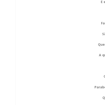
E 
Fa
S
Que
A q
Parabé
Q