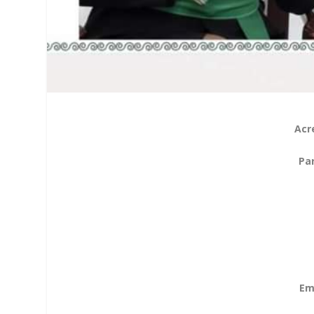
Acr
Pa
Em