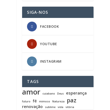
SIGA-NOS
FACEBOOK
YOUTUBE
INSTAGRAM
TAGS
amor
esperança
cuiabano
Deus
paz
fé
futuro
mimoso
Natureza
renovação
sublime
vida
vitória