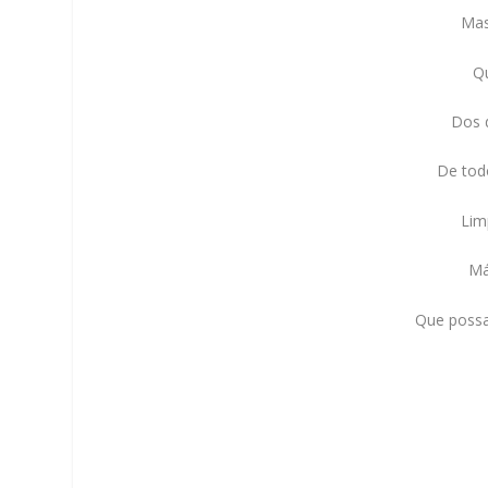
Mas
Qu
Dos 
De todo
Lim
Má
Que possa