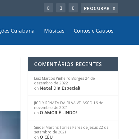
ções Cuiabana
Músicas
Contos e Causos
COMENTÁRIOS RECENTES
Luiz Marcos Pinheiro Borges
24 de
dezembro de 2022
Natal Dia Especial!
on
JICELY RENATA DA SILVA VELASCO
16 de
novembro de 2021
O AMOR É LINDO!
on
Síndel Martins Torres Peres de Jesus
22 de
setembro de 2021
O CÉU
on