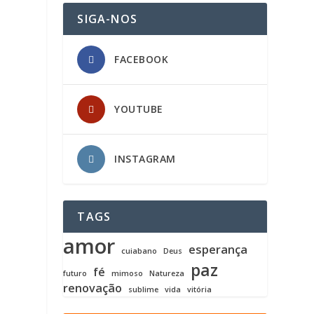
SIGA-NOS
FACEBOOK
YOUTUBE
INSTAGRAM
TAGS
amor
esperança
cuiabano
Deus
paz
fé
futuro
mimoso
Natureza
renovação
sublime
vida
vitória