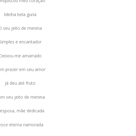
nquistou meu coração
Minha bela guria
O seu jeito de menina
Simples e encantador
Deixou-me amarrado
m prazer em seu amor
Já deu até fruto
m seu jeito de menina
 esposa, mãe dedicada
oce eterna namorada