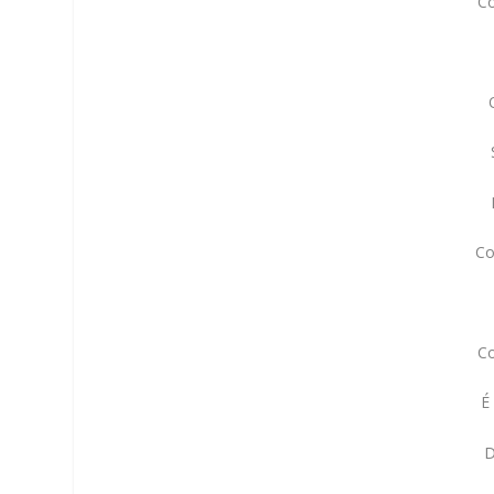
Co
Co
Co
É
D