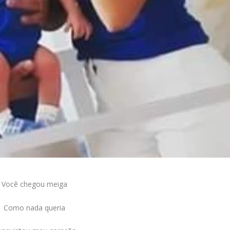
Você chegou meiga
Como nada queria