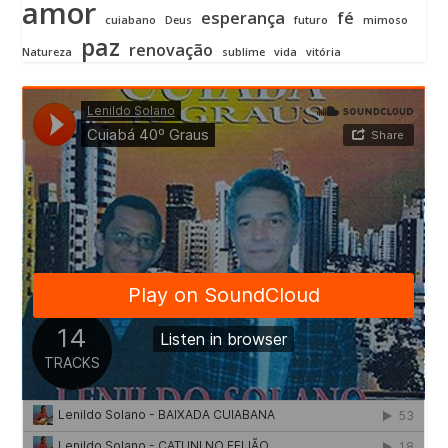
amor
esperança
fé
cuiabano
Deus
futuro
mimoso
paz
renovação
Natureza
sublime
vida
vitória