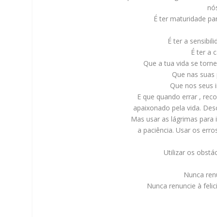
nós
É ter maturidade par
É ter a sensibil
É ter a 
Que a tua vida se torn
Que nas suas 
Que nos seus i
E que quando errar , rec
apaixonado pela vida. Desco
Mas usar as lágrimas para ir
a paciência. Usar os erros
Utilizar os obstác
Nunca ren
Nunca renuncie à felic