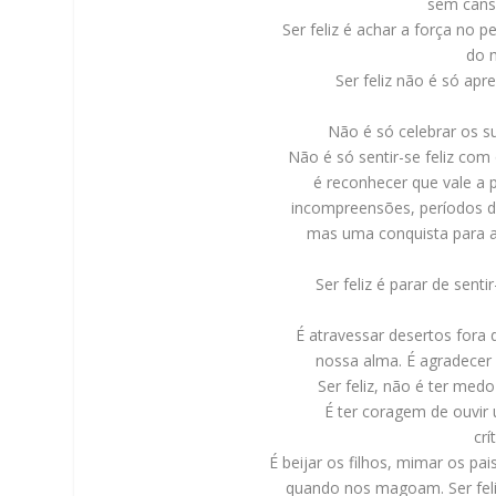
sem cans
Ser feliz é achar a força no 
do 
Ser feliz não é só apr
Não é só celebrar os s
Não é só sentir-se feliz com 
é reconhecer que vale a p
incompreensões, períodos de 
mas uma conquista para a
Ser feliz é parar de sent
É atravessar desertos fora 
nossa alma. É agradecer 
Ser feliz, não é ter medo
É ter coragem de ouvir 
crí
É beijar os filhos, mimar os 
quando nos magoam. Ser feliz