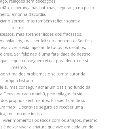
aço, relações sem decepções.
perdão, esperança nas batalhas, segurança no palco
medo, amor na discórdia.
eciar o sorriso, mas também refletir sobre a
tristeza.
ucessos, mas aprender lições dos fracassos.
os aplausos, mas ser feliz no anonimato. Ser feliz
ena viver a vida, apesar de todos os desafios,
crise. Ser feliz não é uma fatalidade do destino,
queles que conseguem viajar para dentro de si
mesmo.
ir-se vítima dos problemas e se tornar autor da
própria história.
de si, mas conseguir achar um oásis no fundo da
a Deus por cada manhã, pelo milagre da vida.
 dos próprios sentimentos. É saber falar de si.
um “não”. É sentir-se seguro ao receber uma
tica, mesmo que injusta.
pais, viver momentos poéticos com os amigos, mesmo
 é deixar viver a criatura que vive em cada um de