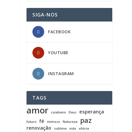
SIGA-NOS
FACEBOOK
YOUTUBE
INSTAGRAM
TAGS
amor
esperança
cuiabano
Deus
paz
fé
futuro
mimoso
Natureza
renovação
sublime
vida
vitória