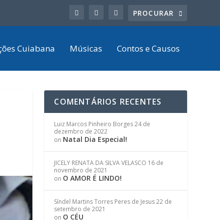
ções Cuiabana
Músicas
Contos e Causos
COMENTÁRIOS RECENTES
Luiz Marcos Pinheiro Borges
24 de
dezembro de 2022
Natal Dia Especial!
on
JICELY RENATA DA SILVA VELASCO
16 de
novembro de 2021
O AMOR É LINDO!
on
Síndel Martins Torres Peres de Jesus
22 de
setembro de 2021
O CÉU
on