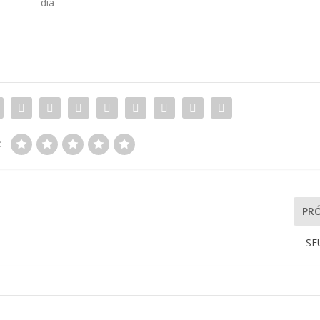
dia
:
PR
SE