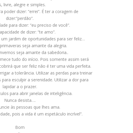
, livre, alegre e simples.
a poder dizer: “errei”. É ter a coragem de
dizer:”perdão”.
idade para dizer: “eu preciso de você”.
capacidade de dizer: “te amo”.
e um jardim de oportunidades para ser feliz…
primaveras seja amante da alegria.
nvernos seja amante da sabedoria..
omece tudo do início. Pois somente assim será
brirá que ser feliz não é ter uma vida perfeita.
rigar a tolerância. Utilizar as perdas para treinar
 para esculpir a serenidade. Utilizar a dor para
lapidar a o prazer.
ulos para abrir janelas de inteligência.
Nunca desista….
uncie às pessoas que lhes ama.
idade, pois a vida é um espetáculo incrível”.
Bom