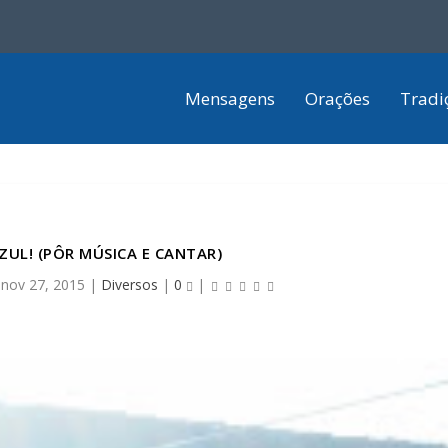
Mensagens
Orações
Tradi
ZUL! (PÔR MÚSICA E CANTAR)
|
nov 27, 2015
|
Diversos
|
0
|