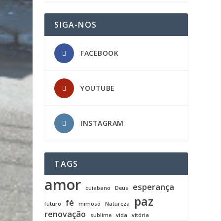
SIGA-NOS
FACEBOOK
YOUTUBE
INSTAGRAM
TAGS
amor
esperança
cuiabano
Deus
paz
fé
futuro
mimoso
Natureza
renovação
sublime
vida
vitória