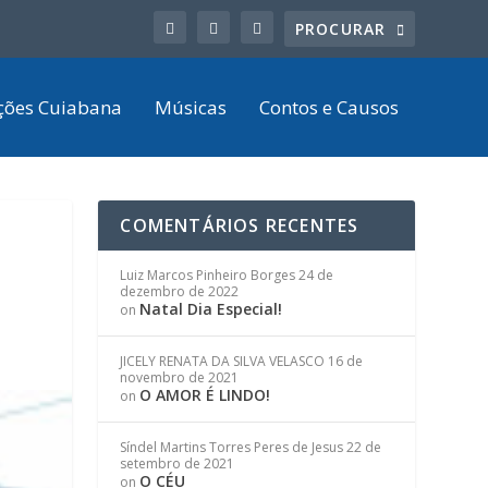
ções Cuiabana
Músicas
Contos e Causos
COMENTÁRIOS RECENTES
Luiz Marcos Pinheiro Borges
24 de
dezembro de 2022
Natal Dia Especial!
on
JICELY RENATA DA SILVA VELASCO
16 de
novembro de 2021
O AMOR É LINDO!
on
Síndel Martins Torres Peres de Jesus
22 de
setembro de 2021
O CÉU
on