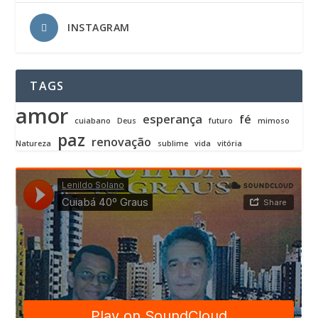
INSTAGRAM
TAGS
amor
esperança
fé
cuiabano
Deus
futuro
mimoso
paz
renovação
Natureza
sublime
vida
vitória