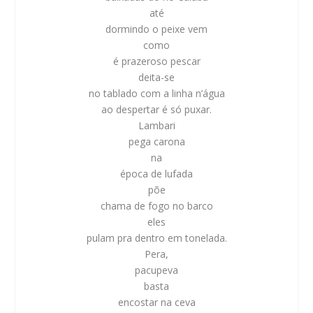
até
dormindo o peixe vem
como
é prazeroso pescar
deita-se
no tablado com a linha n’água
ao despertar é só puxar.
Lambari
pega carona
na
época de lufada
põe
chama de fogo no barco
eles
pulam pra dentro em tonelada.
Pera,
pacupeva
basta
encostar na ceva