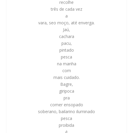
recolhe
três de cada vez
a
vara, seo moço, até enverga.
Jaú,
cachara
pacu,
pintado
pesca
na manha
com
mais cuidado.
Bagre,
giripoca
pra
comer ensopado
soberano, bailarino iluminado
pesca
proibida
é