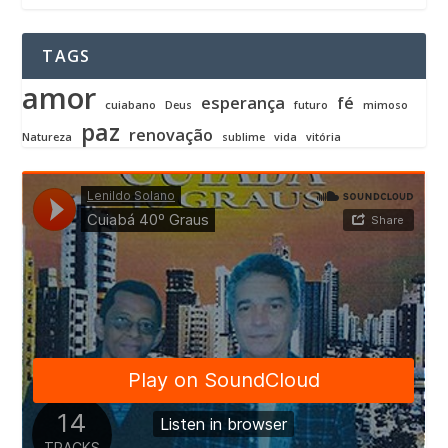
TAGS
amor
esperança
fé
cuiabano
Deus
futuro
mimoso
paz
renovação
Natureza
sublime
vida
vitória