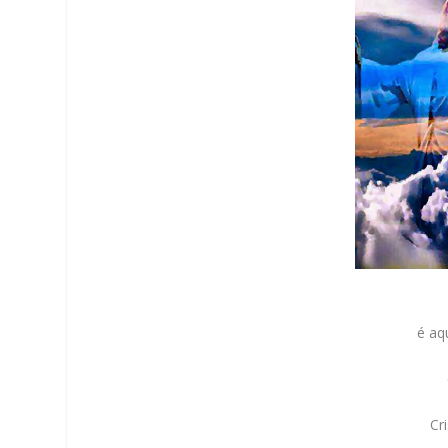
é aq
Cr