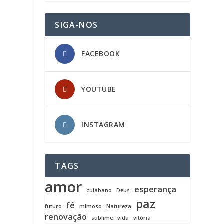
SIGA-NOS
FACEBOOK
YOUTUBE
INSTAGRAM
TAGS
amor
esperança
cuiabano
Deus
paz
fé
futuro
mimoso
Natureza
renovação
sublime
vida
vitória