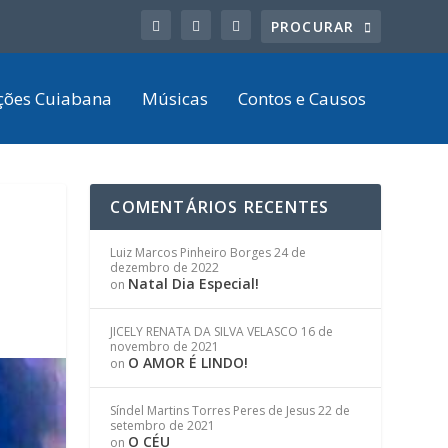
ções Cuiabana
Músicas
Contos e Causos
COMENTÁRIOS RECENTES
Luiz Marcos Pinheiro Borges
24 de
dezembro de 2022
Natal Dia Especial!
on
JICELY RENATA DA SILVA VELASCO
16 de
novembro de 2021
O AMOR É LINDO!
on
Síndel Martins Torres Peres de Jesus
22 de
setembro de 2021
O CÉU
on