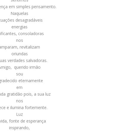
ença em simples pensamento.
Naquelas
ituações desagradáveis
energias
ificantes, consoladoras
nos
amparam, revitalizam
oriundas
uas verdades salvadoras.
Amigo, querido irmão
sou
gradecido eternamente
em
da gratidão pois, a sua luz
nos
ce e ilumina fortemente.
Luz
vida, fonte de esperança
inspirando,