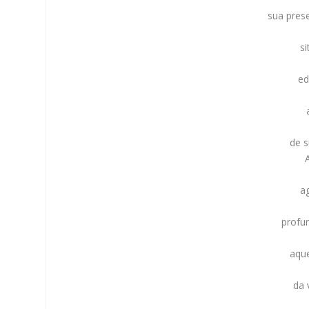
sua pres
s
ed
de s
a
profun
aque
da 