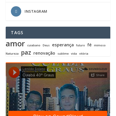
INSTAGRAM
TAGS
amor
esperança
fé
cuiabano
Deus
futuro
mimoso
paz
renovação
Natureza
sublime
vida
vitória