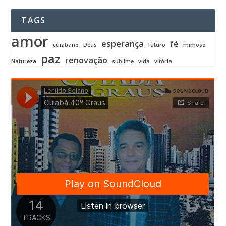
TAGS
amor
esperança
fé
cuiabano
Deus
futuro
mimoso
paz
renovação
Natureza
sublime
vida
vitória