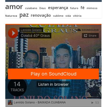
amor
esperança
fé
cuiabano
Deus
futuro
mimoso
paz
renovação
Natureza
sublime
vida
vitória