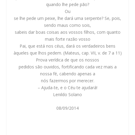
quando lhe pede pão?
Ou
se lhe pede um peixe, lhe dará uma serpente? Se, pois,
sendo maus como sois,
sabeis dar boas coisas aos vossos filhos, com quanto
mais forte razão vosso
Pai, que está nos céus, dará os verdadeiros bens
àqueles que lhos pedem.
(Mateus, cap. VII, v. de 7 a 11)
Prova verídica de que os nossos
pedidos são ouvidos, fortificando cada vez mais a
nossa fé, cabendo apenas a
nós fazermos por merecer.
– Ajuda-te, e o Céu te ajudará!
Lenildo Solano
08/09/2014