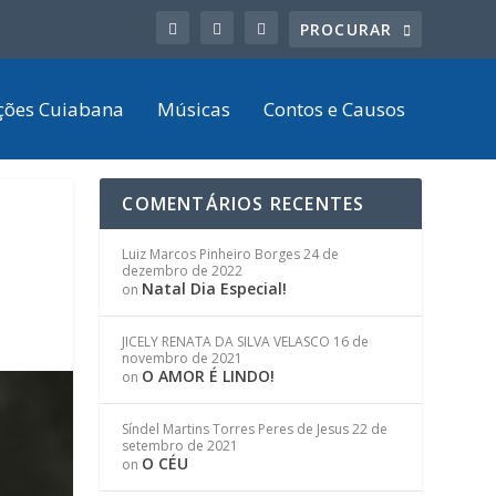
ções Cuiabana
Músicas
Contos e Causos
COMENTÁRIOS RECENTES
Luiz Marcos Pinheiro Borges
24 de
dezembro de 2022
Natal Dia Especial!
on
JICELY RENATA DA SILVA VELASCO
16 de
novembro de 2021
O AMOR É LINDO!
on
Síndel Martins Torres Peres de Jesus
22 de
setembro de 2021
O CÉU
on