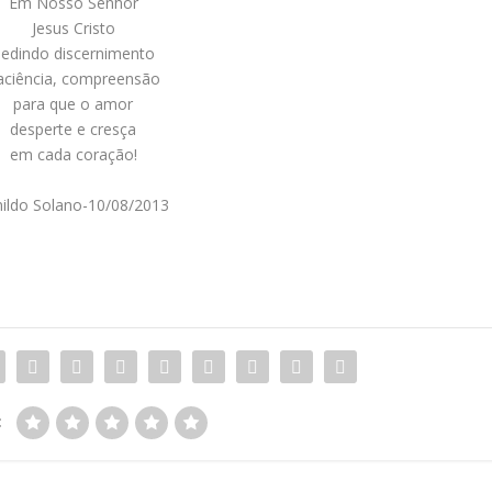
Em Nosso Senhor
Jesus Cristo
edindo discernimento
aciência, compreensão
para que o amor
desperte e cresça
em cada coração!
nildo Solano-10/08/2013
: