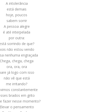
A intolerância
está demais
hoje, poucos
sabem sorrir
A pessoa alegre
é até interpelada
por outra:
está sorrindo de que?
pois não estou vendo
isa nenhuma engraçada
Chega, chega, chega
ora, ora, ora
pare já logo com isso
não vê que está
me irritando?
vimos constantemente
esses brados em grito
ue fazer nesse momento?
Elevar o pensamento