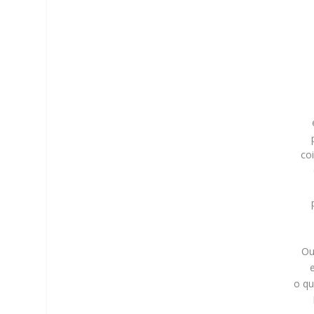
co
Ou
o q