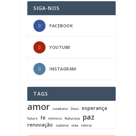
SIGA-NOS
FACEBOOK
YOUTUBE
INSTAGRAM
TAGS
amor
esperança
cuiabano
Deus
paz
fé
futuro
mimoso
Natureza
renovação
sublime
vida
vitória