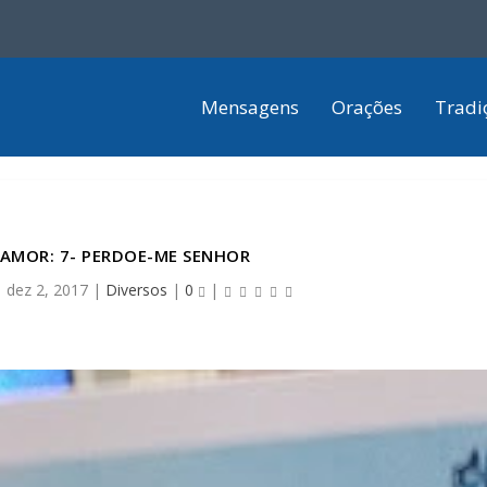
Mensagens
Orações
Tradi
 AMOR: 7- PERDOE-ME SENHOR
|
dez 2, 2017
|
Diversos
|
0
|