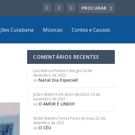
ções Cuiabana
Músicas
Contos e Causos
COMENTÁRIOS RECENTES
Luiz Marcos Pinheiro Borges
24 de
dezembro de 2022
Natal Dia Especial!
on
JICELY RENATA DA SILVA VELASCO
16 de
novembro de 2021
O AMOR É LINDO!
on
Síndel Martins Torres Peres de Jesus
22 de
setembro de 2021
O CÉU
on