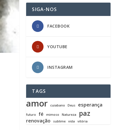
SIGA-NOS
FACEBOOK
YOUTUBE
INSTAGRAM
TAGS
amor
esperança
cuiabano
Deus
paz
fé
futuro
mimoso
Natureza
renovação
sublime
vida
vitória