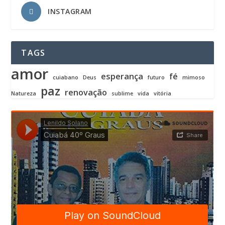
INSTAGRAM
TAGS
amor
esperança
fé
cuiabano
Deus
futuro
mimoso
paz
renovação
Natureza
sublime
vida
vitória