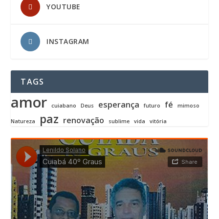
YOUTUBE
INSTAGRAM
TAGS
amor
esperança
fé
cuiabano
Deus
futuro
mimoso
paz
renovação
Natureza
sublime
vida
vitória