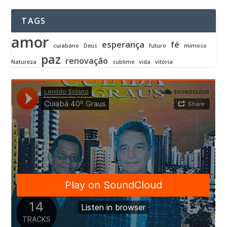
TAGS
amor
esperança
fé
cuiabano
Deus
futuro
mimoso
paz
renovação
Natureza
sublime
vida
vitória