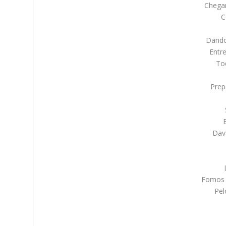
Chegam
C
Dando
Entre
Tod
Prep
Dav
Fomos 
Pel