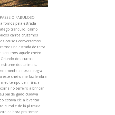
PASSEIO FABULOSO
Lá fomos pela estrada
áfego tranqüilo, calmo
oucos carros cruzamos
tos causos conversamos.
rarmos na estrada de terra
o sentimos aquele cheiro
Oriundo dos currais
 estrume dos animais.
 em mente a nossa sogra
ia este cheiro me faz lembrar
 meu tempo de infância
orria no terreiro a brincar.
u pai de gado cuidava
do estava ele a levantar
ro curral e de lá já trazia
leite da hora pra tomar.