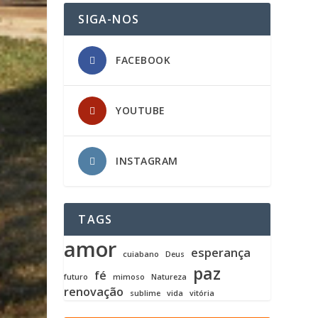
SIGA-NOS
FACEBOOK
YOUTUBE
INSTAGRAM
TAGS
amor
esperança
cuiabano
Deus
paz
fé
futuro
mimoso
Natureza
renovação
sublime
vida
vitória