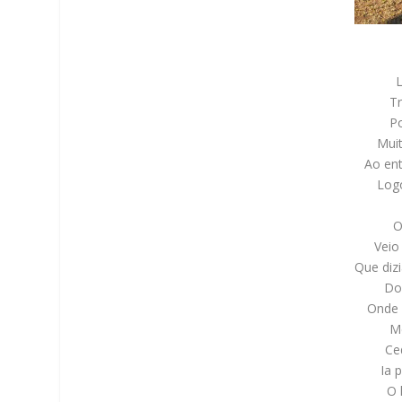
Tr
P
Mui
Ao ent
Log
O
Veio
Que diz
Do
Onde c
Me
Ce
Ia p
O 