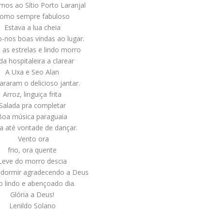
os ao Sítio Porto Laranjal
omo sempre fabuloso
Estava a lua cheia
-nos boas vindas ao lugar.
 as estrelas e lindo morro
a hospitaleira a clarear
A Uxa e Seo Alan
araram o delicioso jantar.
Arroz, linguiça frita
Salada pra completar
Boa música paraguaia
a até vontade de dançar.
Vento ora
frio, ora quente
Leve do morro descia
dormir agradecendo a Deus
o lindo e abençoado dia.
Glória a Deus!
Lenildo Solano