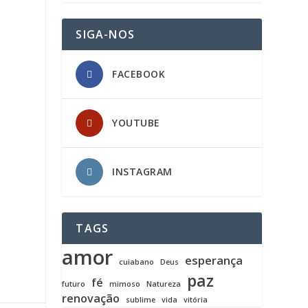
SIGA-NOS
FACEBOOK
YOUTUBE
INSTAGRAM
TAGS
amor
esperança
cuiabano
Deus
paz
fé
futuro
mimoso
Natureza
renovação
sublime
vida
vitória