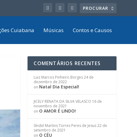
ções Cuiabana
Músicas
Contos e Causos
COMENTÁRIOS RECENTES
Luiz Marcos Pinheiro Borges
24 de
dezembro de 2022
Natal Dia Especial!
on
JICELY RENATA DA SILVA VELASCO
16 de
novembro de 2021
O AMOR É LINDO!
on
Síndel Martins Torres Peres de Jesus
22 de
setembro de 2021
O CÉU
on