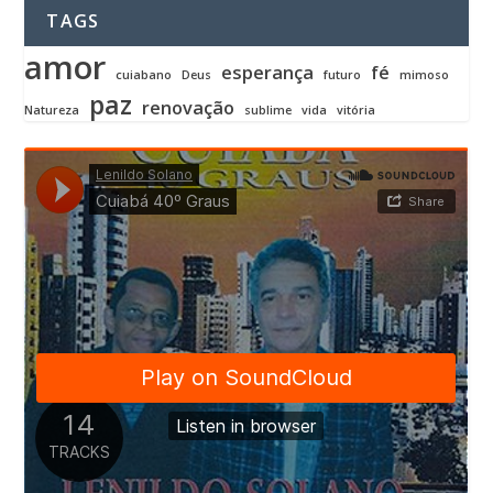
TAGS
amor
esperança
fé
cuiabano
Deus
futuro
mimoso
paz
renovação
Natureza
sublime
vida
vitória