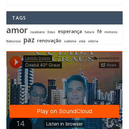
TAGS
amor
esperança
fé
cuiabano
Deus
futuro
mimoso
paz
renovação
Natureza
sublime
vida
vitória