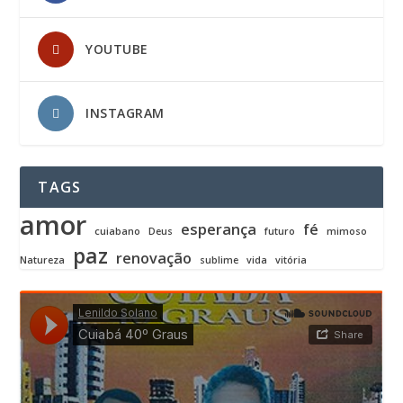
YOUTUBE
INSTAGRAM
TAGS
amor
esperança
fé
cuiabano
Deus
futuro
mimoso
paz
renovação
Natureza
sublime
vida
vitória