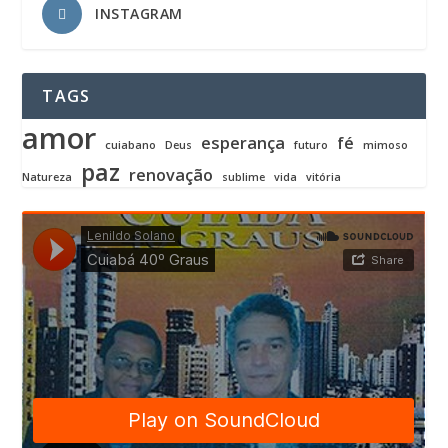
INSTAGRAM
TAGS
amor
esperança
fé
cuiabano
Deus
futuro
mimoso
paz
renovação
Natureza
sublime
vida
vitória