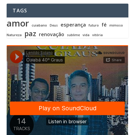
TAGS
amor
esperança
fé
cuiabano
Deus
futuro
mimoso
paz
renovação
Natureza
sublime
vida
vitória