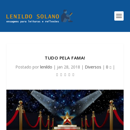
TUDO PELA FAMA!
Postado por
lenildo
|
jan 28, 2018
|
Diversos
|
0
|