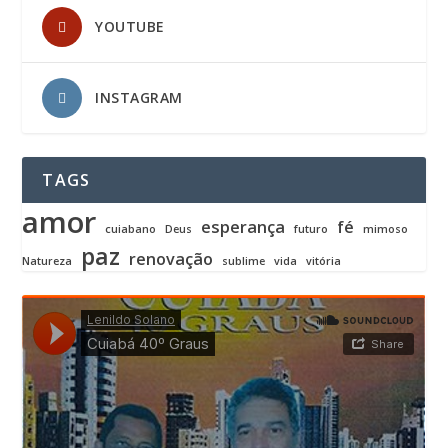
YOUTUBE
INSTAGRAM
TAGS
amor
esperança
fé
cuiabano
Deus
futuro
mimoso
paz
renovação
Natureza
sublime
vida
vitória