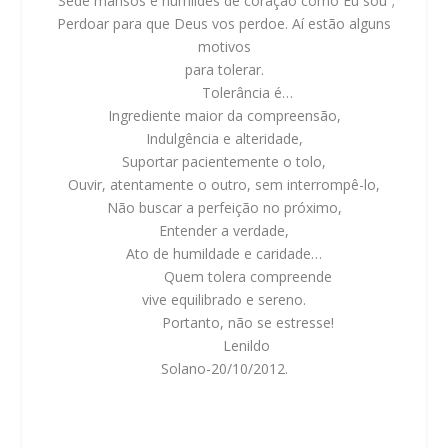
“Sede mansos e humildes de coração como Eu sou”;
Perdoar para que Deus vos perdoe. Aí estão alguns
motivos
para tolerar.
Tolerância é…
Ingrediente maior da compreensão,
Indulgência e alteridade,
Suportar pacientemente o tolo,
Ouvir, atentamente o outro, sem interrompê-lo,
Não buscar a perfeição no próximo,
Entender a verdade,
Ato de humildade e caridade…
Quem tolera compreende
vive equilibrado e sereno.
Portanto,
não se estresse
!
Lenildo
Solano-20/10/2012.