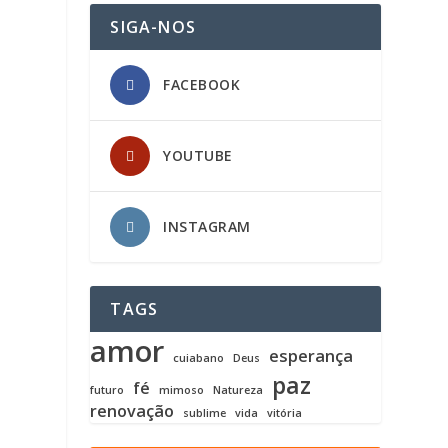
SIGA-NOS
FACEBOOK
YOUTUBE
INSTAGRAM
TAGS
amor
esperança
cuiabano
Deus
paz
fé
futuro
mimoso
Natureza
renovação
sublime
vida
vitória