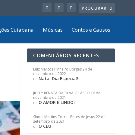
ções Cuiabana
Músicas
Contos e Causos
COMENTÁRIOS RECENTES
Luiz Marcos Pinheiro Borges
24 de
dezembro de 2022
Natal Dia Especial!
on
JICELY RENATA DA SILVA VELASCO
16 de
novembro de 2021
O AMOR É LINDO!
on
Síndel Martins Torres Peres de Jesus
22 de
setembro de 2021
O CÉU
on