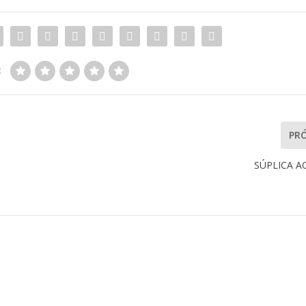
:
PR
SÚPLICA A