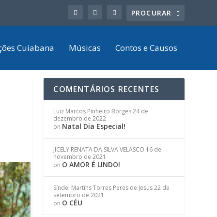
ções Cuiabana
Músicas
Contos e Causos
COMENTÁRIOS RECENTES
Luiz Marcos Pinheiro Borges
24 de
dezembro de 2022
Natal Dia Especial!
on
JICELY RENATA DA SILVA VELASCO
16 de
novembro de 2021
O AMOR É LINDO!
on
Síndel Martins Torres Peres de Jesus
22 de
setembro de 2021
O CÉU
on