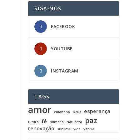
SIGA-NOS
FACEBOOK
YOUTUBE
INSTAGRAM
TAGS
amor
esperança
cuiabano
Deus
paz
fé
futuro
mimoso
Natureza
renovação
sublime
vida
vitória