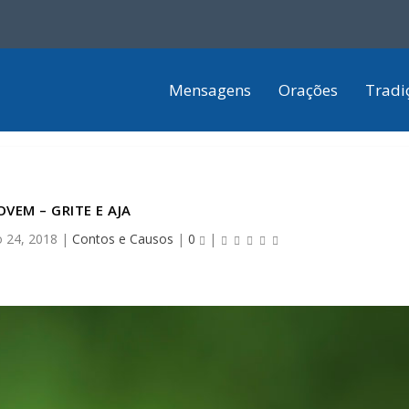
Mensagens
Orações
Tradi
OVEM – GRITE E AJA
 24, 2018
|
Contos e Causos
|
0
|