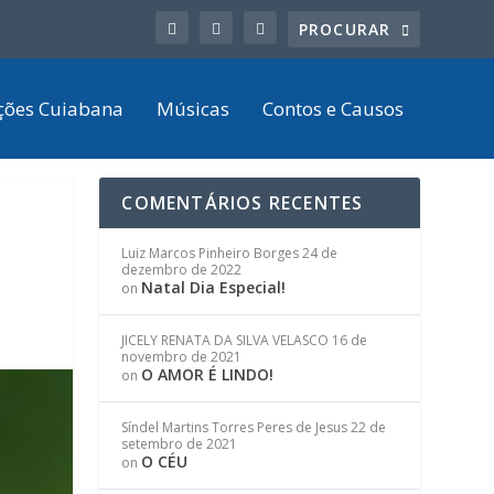
ções Cuiabana
Músicas
Contos e Causos
COMENTÁRIOS RECENTES
Luiz Marcos Pinheiro Borges
24 de
dezembro de 2022
Natal Dia Especial!
on
JICELY RENATA DA SILVA VELASCO
16 de
novembro de 2021
O AMOR É LINDO!
on
Síndel Martins Torres Peres de Jesus
22 de
setembro de 2021
O CÉU
on