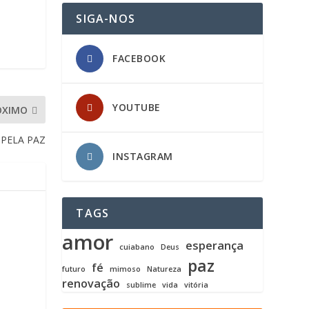
SIGA-NOS
FACEBOOK
YOUTUBE
ÓXIMO
 PELA PAZ
INSTAGRAM
TAGS
amor
esperança
cuiabano
Deus
paz
fé
futuro
mimoso
Natureza
renovação
sublime
vida
vitória