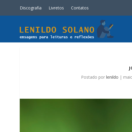
Discografia
Livretos
Contatos
J
Postado por
lenildo
|
maio