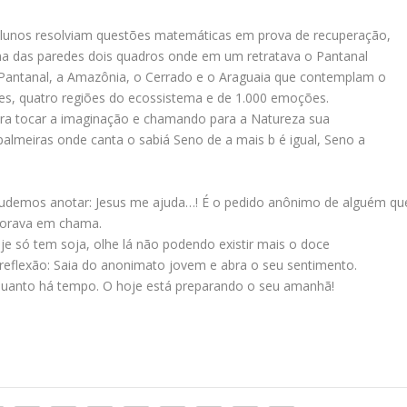
 alunos resolviam questões matemáticas em prova de recuperação,
ma das paredes dois quadros onde em um retratava o Pantanal
 Pantanal, a Amazônia, o Cerrado e o Araguaia que contemplam o
s, quatro regiões do ecossistema e de 1.000 emoções.
ra tocar a imaginação e chamando para a Natureza sua
palmeiras onde canta o sabiá Seno de a mais b é igual, Seno a
 pudemos anotar: Jesus me ajuda…! É o pedido anônimo de alguém qu
horava em chama.
je só tem soja, olhe lá não podendo existir mais o doce
ta reflexão: Saia do anonimato jovem e abra o seu sentimento.
enquanto há tempo. O hoje está preparando o seu amanhã!