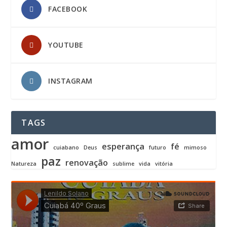
FACEBOOK
YOUTUBE
INSTAGRAM
TAGS
amor
esperança
fé
cuiabano
Deus
futuro
mimoso
paz
renovação
Natureza
sublime
vida
vitória