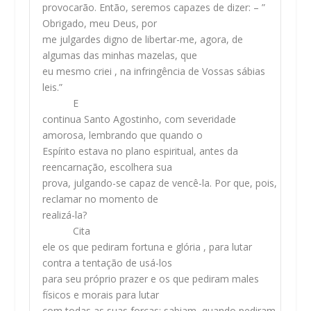
provocarão. Então, seremos capazes de dizer: – ”
Obrigado, meu Deus, por
me julgardes digno de libertar-me, agora, de
algumas das minhas mazelas, que
eu mesmo criei , na infringência de Vossas sábias
leis.”
E
continua Santo Agostinho, com severidade
amorosa, lembrando que quando o
Espírito estava no plano espiritual, antes da
reencarnação, escolhera sua
prova, julgando-se capaz de vencê-la. Por que, pois,
reclamar no momento de
realizá-la?
Cita
ele os que pediram fortuna e glória , para lutar
contra a tentação de usá-los
para seu próprio prazer e os que pediram males
físicos e morais para lutar
com todas as suas forças; sabiam, quando pediram