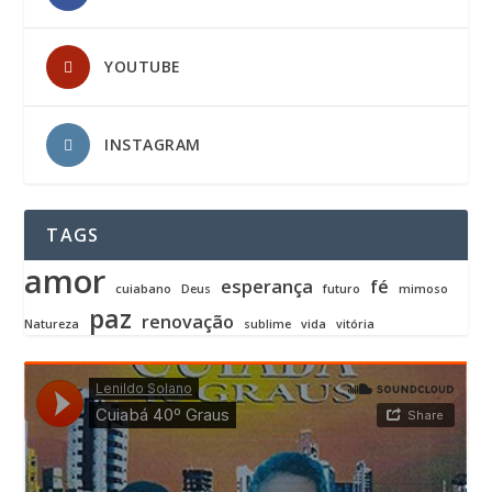
YOUTUBE
INSTAGRAM
TAGS
amor
esperança
fé
cuiabano
Deus
futuro
mimoso
paz
renovação
Natureza
sublime
vida
vitória