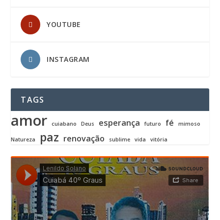
YOUTUBE
INSTAGRAM
TAGS
amor
esperança
fé
cuiabano
Deus
futuro
mimoso
paz
renovação
Natureza
sublime
vida
vitória