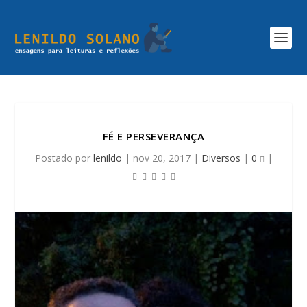
FÉ E PERSEVERANÇA
Postado por
lenildo
|
nov 20, 2017
|
Diversos
|
0
|