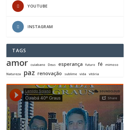
YOUTUBE
INSTAGRAM
TAGS
amor
esperança
fé
cuiabano
Deus
futuro
mimoso
paz
renovação
Natureza
sublime
vida
vitória