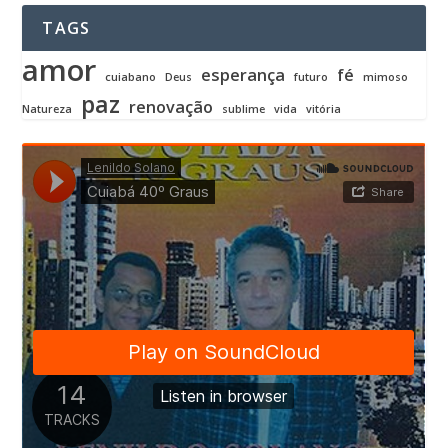
TAGS
amor
esperança
fé
cuiabano
Deus
futuro
mimoso
paz
renovação
Natureza
sublime
vida
vitória