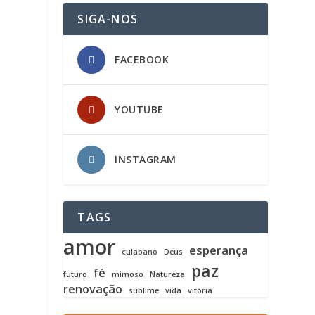
SIGA-NOS
FACEBOOK
YOUTUBE
INSTAGRAM
TAGS
amor
esperança
cuiabano
Deus
paz
fé
futuro
mimoso
Natureza
renovação
sublime
vida
vitória