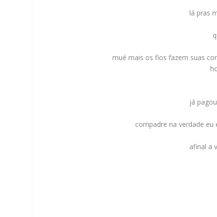
lá pras 
q
mué mais os fios fazem suas c
h
já pagou
compadre na verdade eu er
afinal a