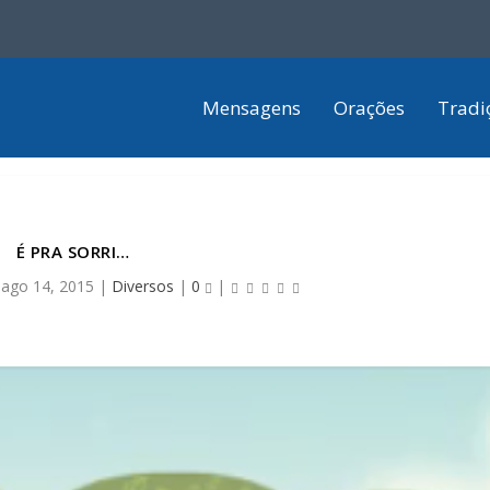
Mensagens
Orações
Tradi
É PRA SORRI…
|
ago 14, 2015
|
Diversos
|
0
|