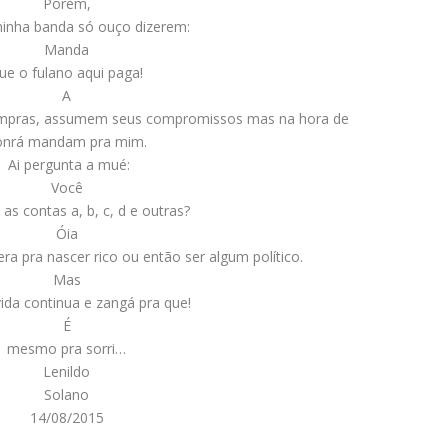
Porém,
minha banda só ouço dizerem:
Manda
ue o fulano aqui paga!
A
ompras, assumem seus compromissos mas na hora de
onrá mandam pra mim.
Ai pergunta a mué:
Você
 as contas a, b, c, d e outras?
Óia
a pra nascer rico ou então ser algum político.
Mas
 vida continua e zangá pra que!
É
mesmo pra sorri…
Lenildo
Solano
14/08/2015