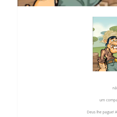
nã
um compad
Deus lhe pague! 