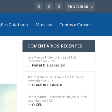
ções Cuiabana
Músicas
Contos e Causos
COMENTÁRIOS RECENTES
Luiz Marcos Pinheiro Borges
24 de
dezembro de 2022
Natal Dia Especial!
on
JICELY RENATA DA SILVA VELASCO
16 de
novembro de 2021
O AMOR É LINDO!
on
Síndel Martins Torres Peres de Jesus
22 de
setembro de 2021
O CÉU
on