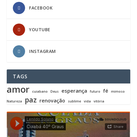
FACEBOOK
YOUTUBE
INSTAGRAM
TAGS
amor
esperança
fé
cuiabano
Deus
futuro
mimoso
paz
renovação
Natureza
sublime
vida
vitória