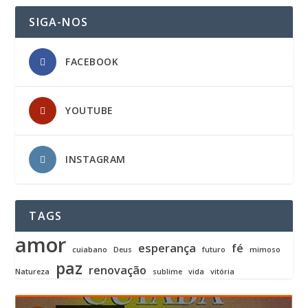
SIGA-NOS
FACEBOOK
YOUTUBE
INSTAGRAM
TAGS
amor
esperança
fé
cuiabano
Deus
futuro
mimoso
paz
renovação
Natureza
sublime
vida
vitória