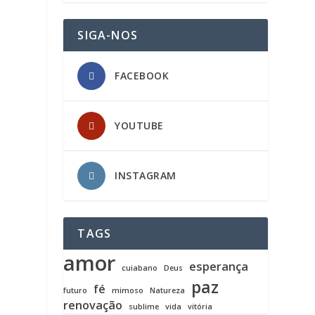
SIGA-NOS
FACEBOOK
YOUTUBE
INSTAGRAM
TAGS
amor
esperança
cuiabano
Deus
paz
fé
futuro
mimoso
Natureza
renovação
sublime
vida
vitória