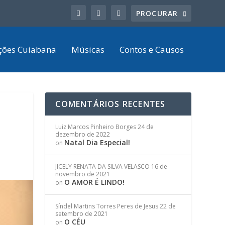
ções Cuiabana
Músicas
Contos e Causos
COMENTÁRIOS RECENTES
Luiz Marcos Pinheiro Borges
24 de
dezembro de 2022
Natal Dia Especial!
on
JICELY RENATA DA SILVA VELASCO
16 de
novembro de 2021
O AMOR É LINDO!
on
Síndel Martins Torres Peres de Jesus
22 de
setembro de 2021
O CÉU
on