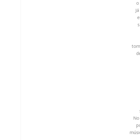
o
Já
e
s
tom
d
No
p
músi