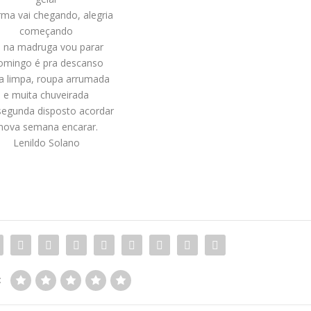
rma vai chegando, alegria
começando
 na madruga vou parar
mingo é pra descanso
a limpa, roupa arrumada
e muita chuveirada
segunda disposto acordar
nova semana encarar.
Lenildo Solano
: