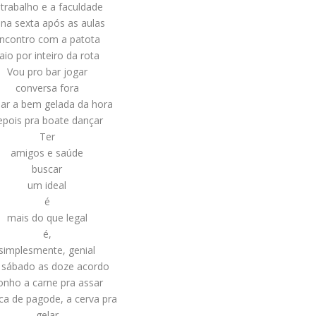
 trabalho e a faculdade
 na sexta após as aulas
ncontro com a patota
aio por inteiro da rota
Vou pro bar jogar
conversa fora
ar a bem gelada da hora
epois pra boate dançar
Ter
amigos e saúde
buscar
um ideal
é
mais do que legal
é,
simplesmente, genial
 sábado as doze acordo
onho a carne pra assar
ca de pagode, a cerva pra
gelar