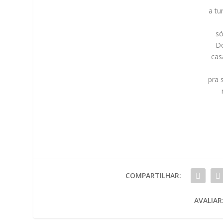
a tu
só
Do
cas
pra 
COMPARTILHAR:
AVALIAR