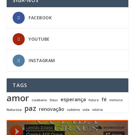
SIGA-NOS
FACEBOOK
YOUTUBE
INSTAGRAM
TAGS
amor
esperança
fé
cuiabano
Deus
futuro
mimoso
paz
renovação
Natureza
sublime
vida
vitória