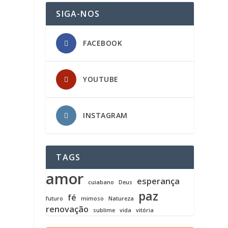
SIGA-NOS
FACEBOOK
YOUTUBE
INSTAGRAM
TAGS
amor
esperança
cuiabano
Deus
paz
fé
futuro
mimoso
Natureza
renovação
sublime
vida
vitória