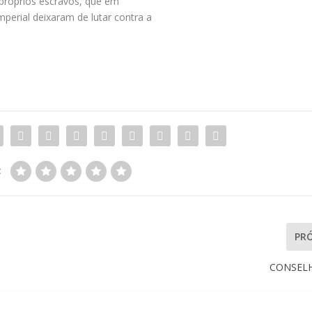
 próprios escravos, que em
erial deixaram de lutar contra a
:
PR
CONSEL