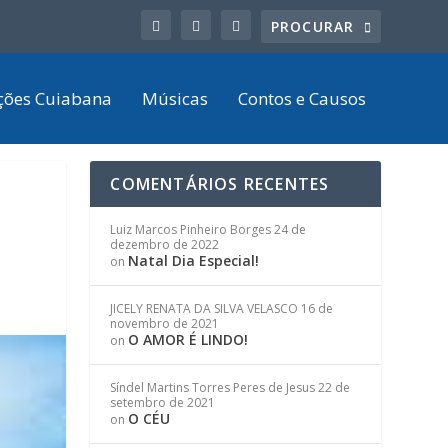
ções Cuiabana
Músicas
Contos e Causos
COMENTÁRIOS RECENTES
Luiz Marcos Pinheiro Borges
24 de
dezembro de 2022
Natal Dia Especial!
on
JICELY RENATA DA SILVA VELASCO
16 de
novembro de 2021
O AMOR É LINDO!
on
Síndel Martins Torres Peres de Jesus
22 de
setembro de 2021
O CÉU
on