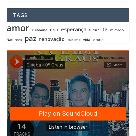
TAGS
amor
esperança
fé
cuiabano
Deus
futuro
mimoso
paz
renovação
Natureza
sublime
vida
vitória