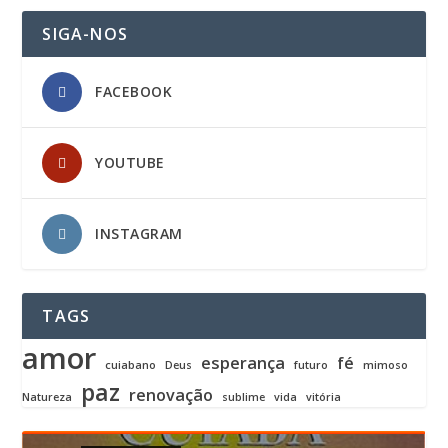
SIGA-NOS
FACEBOOK
YOUTUBE
INSTAGRAM
TAGS
amor
esperança
fé
cuiabano
Deus
futuro
mimoso
paz
renovação
Natureza
sublime
vida
vitória